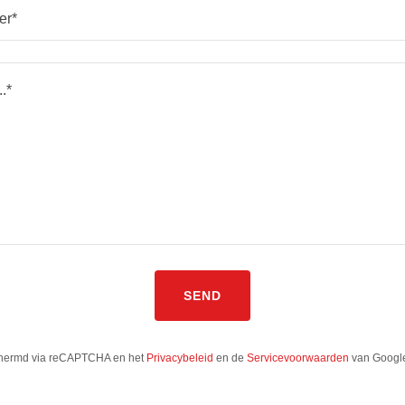
er*
SEND
chermd via reCAPTCHA en het
Privacybeleid
en de
Servicevoorwaarden
van Google